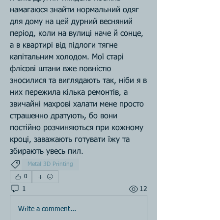
намагаюся знайти нормальний одяг 
для дому на цей дурний весняний 
період, коли на вулиці наче й сонце, 
а в квартирі від підлоги тягне 
капітальним холодом. Мої старі 
флісові штани вже повністю 
зносилися та виглядають так, ніби я в 
них пережила кілька ремонтів, а 
звичайні махрові халати мене просто 
страшенно дратують, бо вони 
постійно розчиняються при кожному 
кроці, заважають готувати їжу та 
збирають увесь пил.
Metal 3D Printing
0
1
12
Write a comment...