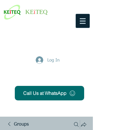
KE
i
TEQ
Log In
Get Free Quote
Call Us at WhatsApp
Groups