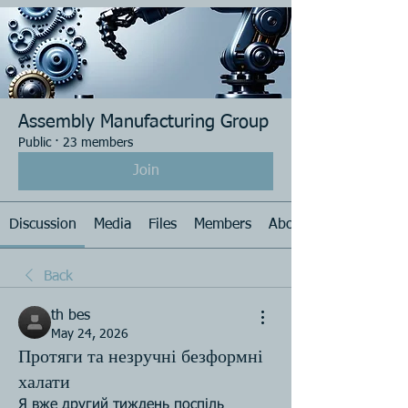
Assembly Manufacturing Group
Public
·
23 members
Join
Discussion
Media
Files
Members
About
Back
th bes
May 24, 2026
Протяги та незручні безформні
халати
Я вже другий тиждень поспіль 