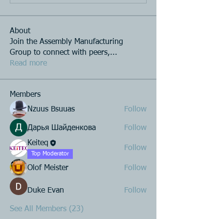
About
Join the Assembly Manufacturing
Group to connect with peers,
...
Read more
Members
Nzuus Bsuuas
Follow
Дарья Шайденкова
Follow
Keiteq
Follow
Top Moderator
Olof Meister
Follow
Duke Evan
Follow
See All Members (23)