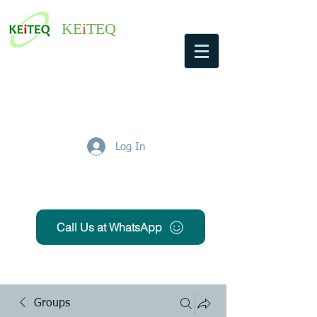
KE
i
TEQ
Log In
Get Free Quote
Call Us at WhatsApp
Groups