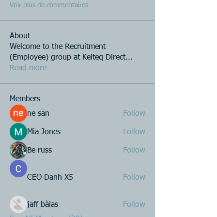
Voir plus de commentaires
About
Welcome to the Recruitment
(Employee) group at Keiteq Direct
...
Read more
Members
ne san
Follow
Mia Jones
Follow
Be russ
Follow
CEO Danh X5
Follow
jaff bàias
Follow