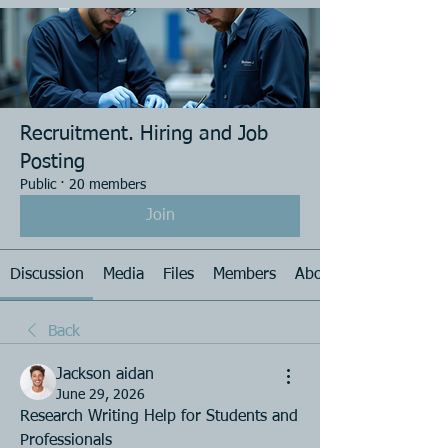
Recruitment. Hiring and Job
Posting
Public
·
20 members
Join
Discussion
Media
Files
Members
About
Back
Jackson aidan
June 29, 2026
Research Writing Help for Students and 
Professionals